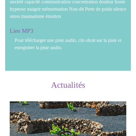
anxiété
capacité
communication
concentration
douleur
honte
hypnose
maigrir
mémorisation
Non-dit
Perte de poids
silence
stress
traumatisme
émotion
Lien MP3
Pour télécharger une piste audio, clic-droit sur la piste et
enregistrer la piste audio.
Actualités