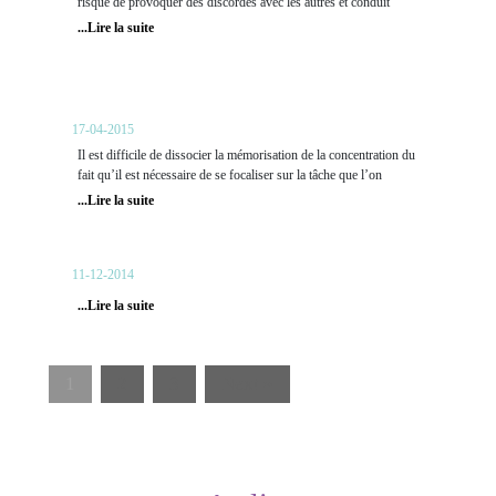
risque de provoquer des discordes avec les autres et conduit
...Lire la suite
Concentration et Mémorisation:
amélioration par l'Hypnose
17-04-2015
Il est difficile de dissocier la mémorisation de la concentration du
fait qu’il est nécessaire de se focaliser sur la tâche que l’on
...Lire la suite
L'arrêt du tabac
11-12-2014
...Lire la suite
1
2
3
Next »