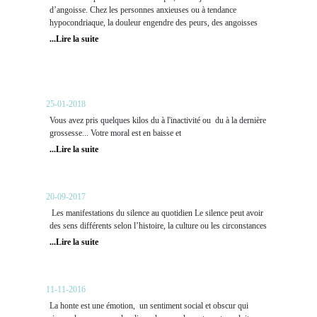
d’angoisse. Chez les personnes anxieuses ou à tendance
hypocondriaque, la douleur engendre des peurs, des angoisses
...Lire la suite
Vous voulez maigrir: l'Hypnose va
vous aider en quelques séances.
25-01-2018
Vous avez pris quelques kilos du à l'inactivité ou du à la dernière
grossesse... Votre moral est en baisse et
...Lire la suite
Sortir du Silence
20-09-2017
Les manifestations du silence au quotidien Le silence peut avoir
des sens différents selon l’histoire, la culture ou les circonstances
...Lire la suite
La honte
11-11-2016
La honte est une émotion, un sentiment social et obscur qui