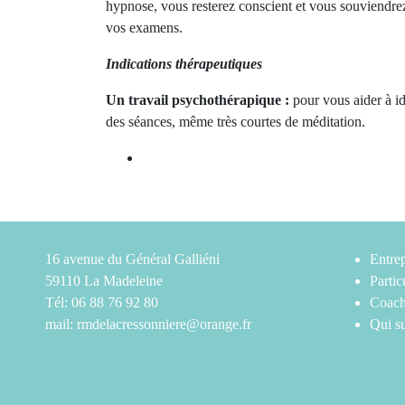
hypnose, vous resterez conscient et vous souviendre
vos examens.
Indications thérapeutiques
Un travail psychothérapique :
pour vous aider à id
des séances, même très courtes de méditation.
16 avenue du Général Galliéni
Entrep
59110 La Madeleine
Partic
Tél: 06 88 76 92 80
Coach
mail:
rmdelacressonniere@orange.fr
Qui su