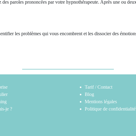
z des paroles prononcées par votre hypnothérapeute. Après une ou deux
entifier les problèmes qui vous encombrent et les dissocier des émotions
rise
Tarif / Contact
ulier
Blog
ing
Mentions légales
is-je ?
Politique de confidentialité