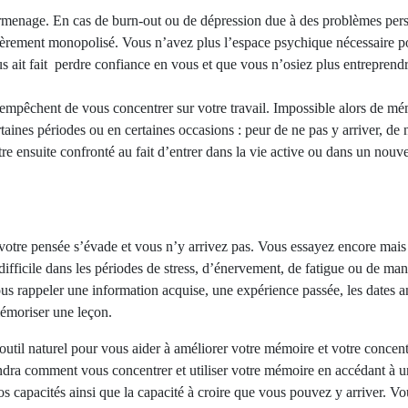
urmenage. En cas de burn-out ou de dépression due à des problèmes perso
ièrement monopolisé. Vous n’avez plus l’espace psychique nécessaire p
 ait fait perdre confiance en vous et que vous n’osiez plus entreprendr
mpêchent de vous concentrer sur votre travail. Impossible alors de mé
taines périodes ou en certaines occasions : peur de ne pas y arriver, de 
re ensuite confronté au fait d’entrer dans la vie active ou dans un nouv
votre pensée s’évade et vous n’y arrivez pas. Vous essayez encore mai
 difficile dans les périodes de stress, d’énervement, de fatigue ou de m
us rappeler une information acquise, une expérience passée, les dates 
mémoriser une leçon.
 outil naturel pour vous aider à améliorer votre mémoire et votre conce
dra comment vous concentrer et utiliser votre mémoire en accédant à u
 capacités ainsi que la capacité à croire que vous pouvez y arriver. Vo