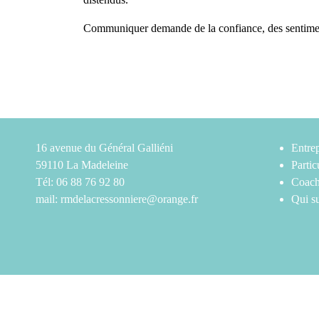
Communiquer demande de la confiance, des sentiments 
« Sortir
Continue reading
du
Silence »
16 avenue du Général Galliéni
Entrep
59110 La Madeleine
Partic
Tél: 06 88 76 92 80
Coach
mail:
rmdelacressonniere@orange.fr
Qui su