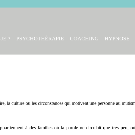
JE ?
PSYCHOTHÉRAPIE
COACHING
HYPNOSE
toire, la culture ou les circonstances qui motivent une personne au mutis
partiennent à des familles où la parole ne circulait que très peu, où l