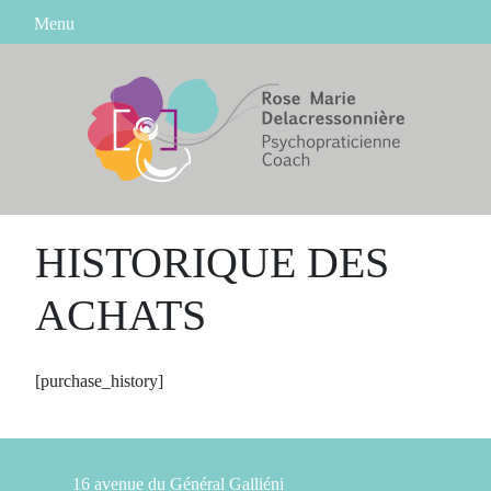
Skip
Menu
to
content
HISTORIQUE DES
ACHATS
[purchase_history]
16 avenue du Général Galliéni