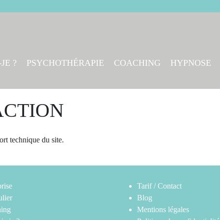
JE ?
PSYCHOTHÉRAPIE
COACHING
HYPNOSE
ACTION
ort technique du site.
rise
Tarif / Contact
ulier
Blog
ing
Mentions légales